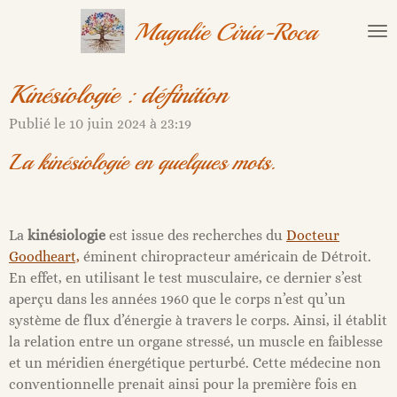
Passer
Magalie Ciria-Roca
au
contenu
principal
Kinésiologie : définition
Publié le 10 juin 2024 à 23:19
La kinésiologie en quelques mots.
La
kinésiologie
est issue des recherches du
Docteur
Goodheart,
éminent chiropracteur américain de Détroit.
En effet, en utilisant le test musculaire, ce dernier s’est
aperçu dans les années 1960 que le corps n’est qu’un
système de flux d’énergie à travers le corps. Ainsi, il établit
la relation entre un organe stressé, un muscle en faiblesse
et un méridien énergétique perturbé. Cette médecine non
conventionnelle prenait ainsi pour la première fois en