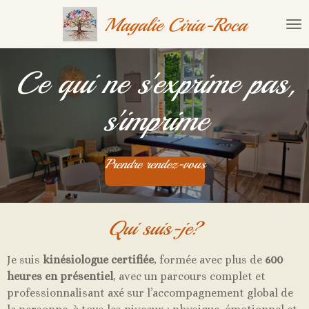
Passer
Magalie Ciria-Roca
au
contenu
principal
Ce qui ne s'exprime pas,
s'imprime
Prendre rendez-vous
Qui suis-je?
Je suis
kinésiologue certifiée
, formée avec plus de
600
heures en présentiel
, avec un parcours complet et
professionnalisant axé sur l’accompagnement global de