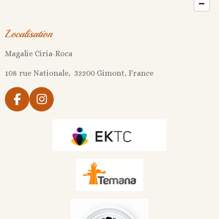
Localisation
Magalie Ciria-Roca
108 rue Nationale, 32200 Gimont, France
F
I
a
n
c
s
e
t
b
a
o
g
o
r
k
a
m